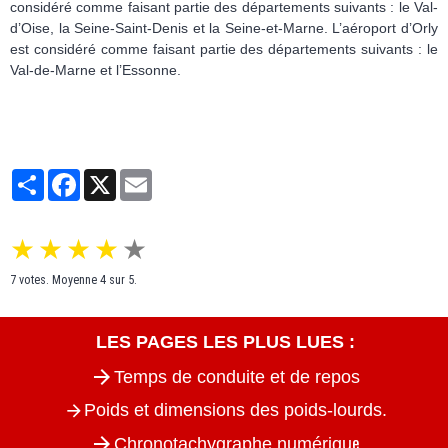
considéré comme faisant partie des départements suivants : le Val-
d’Oise, la Seine-Saint-Denis et la Seine-et-Marne. L’aéroport d’Orly
est considéré comme faisant partie des départements suivants : le
Val-de-Marne et l’Essonne.
Partager
Facebook
X
Email
★
★
★
★
★
7
votes. Moyenne
4
sur 5.
LES PAGES LES PLUS LUES :
Temps de conduite et de repos
Poids et dimensions des poids-lourds.
e
Chronotachygraphe numériqu