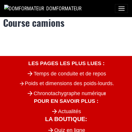
DOMFORMATEUR
Course camions
LES PAGES LES PLUS LUES :
Temps de conduite et de repos
Poids et dimensions des poids-lourds.
e
Chronotachygraphe numériqu
POUR EN SAVOIR PLUS :
Actualités
LA BOUTIQUE:
Quiz en lig
ne