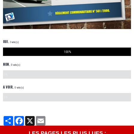
OUI.
3 vote(s)
100 %
NON.
0 vote(s)
0 %
A VOIR.
0 vote(s)
0 %
Partager
Facebook
X
Email
LES PAGES LES PLUS LUES :