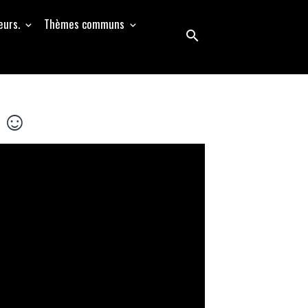
eurs.
Thèmes communs
» ☺