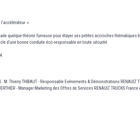
l'accélérateur. »
tade quelque théorie fumeuse pour étayer ses petites accroches thématiques bien 
 socle d'une bonne conduite éco-responsable en toute sécurité.
14
S : M. Thierry THIBAUT - Responsable Evénements & Démonstrations RENAULT T
ERTHIER - Manager Marketing des Offres de Services RENAULT TRUCKS France e