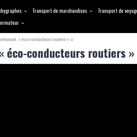
achygraphes
Transport de marchandises
Transport de voyag
formateur
orénavant : « éco-conducteurs routiers » ☺
 « éco-conducteurs routiers 