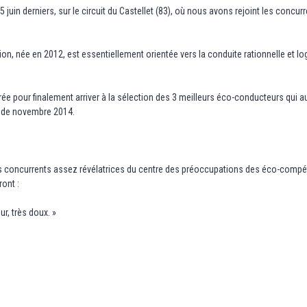
 5 juin derniers, sur le circuit du Castellet (83), où nous avons rejoint les con
on, née en 2012, est essentiellement orientée vers la conduite rationnelle et 
rrée pour finalement arriver à la sélection des 3 meilleurs éco-conducteurs qui a
s de novembre 2014.
ns concurrents assez révélatrices du centre des préoccupations des éco-compét
ront :
ur, très doux. »